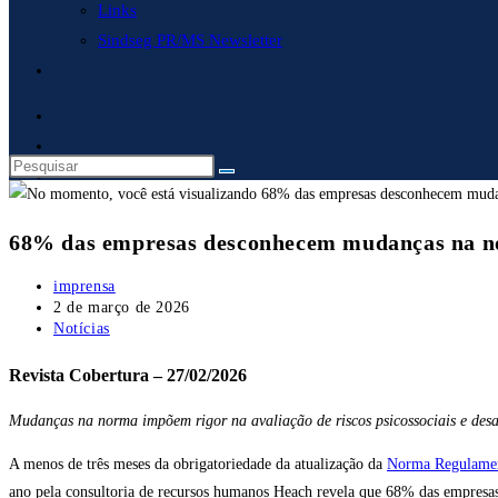
Links
Sindseg PR/MS Newsletter
Alternar
pesquisa
do
site
68% das empresas desconhecem mudanças na no
Autor
imprensa
do
Post
2 de março de 2026
post:
publicado:
Categoria
Notícias
do
post:
Revista Cobertura – 27/02/2026
Mudanças na norma impõem rigor na avaliação de riscos psicossociais e desaf
A menos de três meses da obrigatoriedade da atualização da
Norma Regulamen
ano pela consultoria de recursos humanos Heach revela que 68% das empre