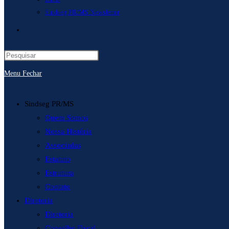
Sindseg PR/MS Newsletter
Alternar
pesquisa
Menu
Fechar
do
site
Sindseg PR/MS
Quem Somos
Nossa História
Associadas
Estatuto
Estrutura
Contato
Diretoria
Diretoria
Conselho Fiscal