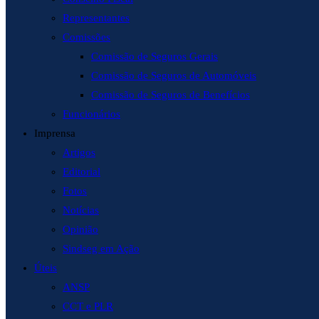
Representantes
Comissões
Comissão de Seguros Gerais
Comissão de Seguros de Automóveis
Comissão de Seguros de Benefícios
Funcionários
Imprensa
Artigos
Editorial
Fotos
Notícias
Opinião
Sindseg em Ação
Úteis
ANSP
CCT e PLR