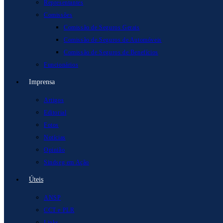
Representantes
Comissões
Comissão de Seguros Gerais
Comissão de Seguros de Automóveis
Comissão de Seguros de Benefícios
Funcionários
Imprensa
Artigos
Editorial
Fotos
Notícias
Opinião
Sindseg em Ação
Úteis
ANSP
CCT e PLR
Links