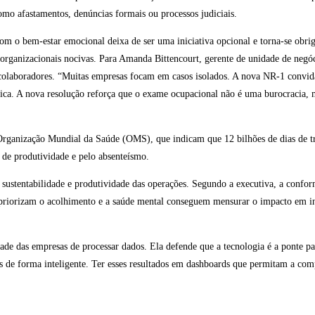
omo afastamentos, denúncias formais ou processos judiciais.
o bem-estar emocional deixa de ser uma iniciativa opcional e torna-se obrigaç
 organizacionais nocivas. Para Amanda Bittencourt, gerente de unidade de negóc
colaboradores. “Muitas empresas focam em casos isolados. A nova NR-1 convida 
ica. A nova resolução reforça que o exame ocupacional não é uma burocracia, m
 Organização Mundial da Saúde (OMS), que indicam que 12 bilhões de dias de tr
 de produtividade e pelo absenteísmo.
 sustentabilidade e produtividade das operações. Segundo a executiva, a conf
ue priorizam o acolhimento e a saúde mental conseguem mensurar o impacto em i
dade das empresas de processar dados. Ela defende que a tecnologia é a ponte 
dos de forma inteligente. Ter esses resultados em dashboards que permitam a c