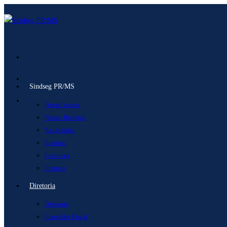
Ir
para
o
conteúdo
Sindseg PR/MS
Quem Somos
Nossa História
Associadas
Estatuto
Estrutura
Contato
Diretoria
Diretoria
Conselho Fiscal