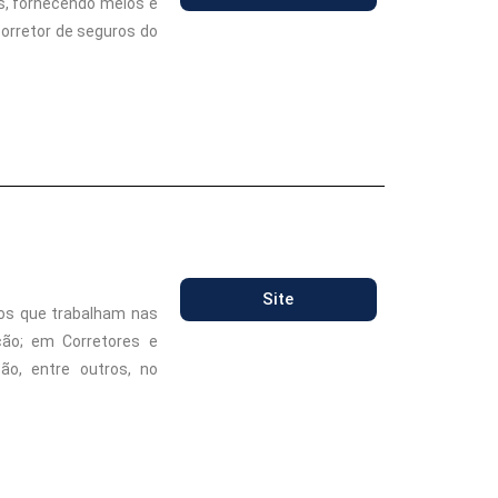
s, fornecendo meios e
corretor de seguros do
Site
os que trabalham nas
ção; em Corretores e
ão, entre outros, no