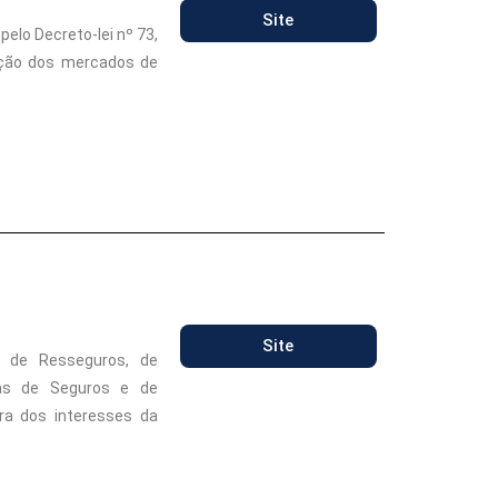
Site
elo Decreto-lei nº 73,
zação dos mercados de
Site
e de Resseguros, de
ras de Seguros e de
ra dos interesses da