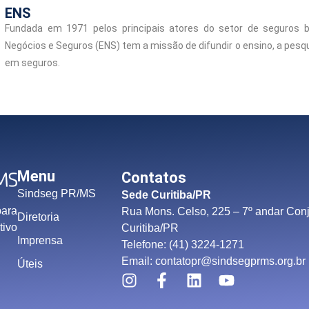
ENS
Fundada em 1971 pelos principais atores do setor de seguros br
Negócios e Seguros (ENS) tem a missão de difundir o ensino, a pes
em seguros.
Menu
Contatos
Sindseg PR/MS
Sede Curitiba/PR
para
Rua Mons. Celso, 225 – 7º andar Conj
Diretoria
tivo
Curitiba/PR
Imprensa
Telefone: (41) 3224-1271
Email: contatopr@sindsegprms.org.br
Úteis