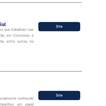
Sul
Site
os que trabalham nas
ção; em Corretores e
ão, entre outros, no
Site
inicialmente conhecido
empenhou um papel