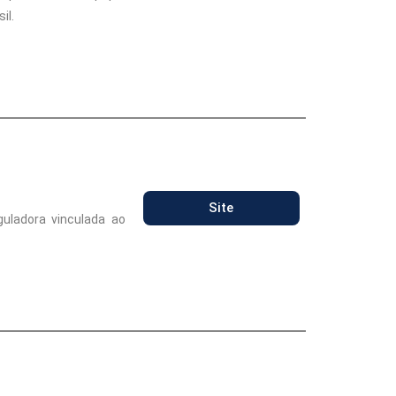
il.
Site
uladora vinculada ao