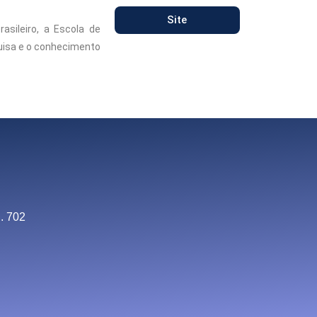
Site
asileiro, a Escola de
quisa e o conhecimento
. 702