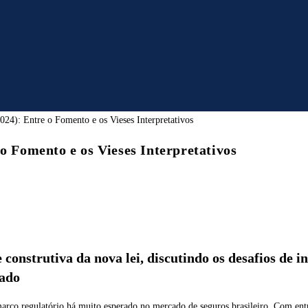
o Fomento e os Vieses Interpretativos
e construtiva da nova lei, discutindo os desafios de 
cado
rco regulatório há muito esperado no mercado de seguros brasileiro. Com ent