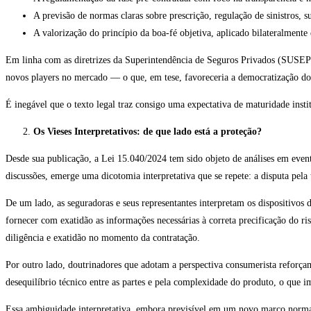
A previsão de normas claras sobre prescrição, regulação de sinistros, s
A valorização do princípio da boa-fé objetiva, aplicado bilateralmente
Em linha com as diretrizes da Superintendência de Seguros Privados (SUSEP),
novos players no mercado — o que, em tese, favoreceria a democratização do 
É inegável que o texto legal traz consigo uma expectativa de maturidade inst
Os Vieses Interpretativos: de que lado está a proteção?
Desde sua publicação, a Lei 15.040/2024 tem sido objeto de análises em event
discussões, emerge uma dicotomia interpretativa que se repete: a disputa pela t
De um lado, as seguradoras e seus representantes interpretam os dispositivos
fornecer com exatidão as informações necessárias à correta precificação do r
diligência e exatidão no momento da contratação.
Por outro lado, doutrinadores que adotam a perspectiva consumerista reforçam
desequilíbrio técnico entre as partes e pela complexidade do produto, o que 
Essa ambiguidade interpretativa, embora previsível em um novo marco normativ