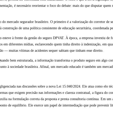
gmentação, é necessário reorientar o foco do debate: mais do que disputar quem
ão do mercado segurador brasileiro. O primeiro é a valorização do corretor de 
 construção de uma política consistente de educação securitária, coordenada pe
esteve à frente da gestão do seguro DPVAT. À época, a empresa investiu de f
os em diferentes mídias, esclarecendo quem tinha direito à indenização, em qu
o — muitas vítimas de acidentes sequer sabiam que tinham esse direito.
Quando bem estruturada, a informação transforma o produto seguro em algo com
nto à sociedade brasileira. Afinal, um mercado educado é também um mercado m
gligenciada nas discussões sobre a nova Lei 15.040/2024. Ele atua como elo téc
mas que exigem precisão nas informações e clareza contratual, a figura do cor
, auxilia na formulação correta da proposta e presta consultoria contínua. Em 
ponto de equilíbrio. Ele exerce um papel de intermediação que pode prevenir lit