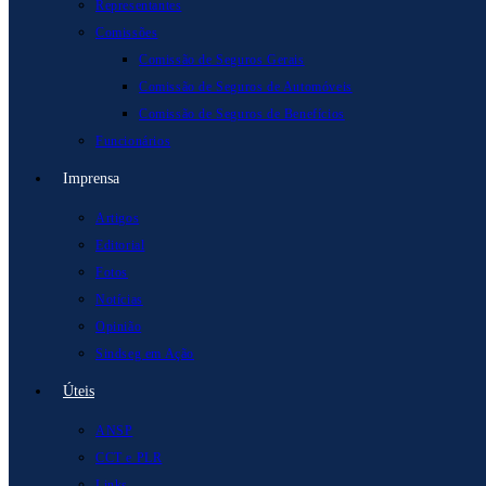
Representantes
Comissões
Comissão de Seguros Gerais
Comissão de Seguros de Automóveis
Comissão de Seguros de Benefícios
Funcionários
Imprensa
Artigos
Editorial
Fotos
Notícias
Opinião
Sindseg em Ação
Úteis
ANSP
CCT e PLR
Links