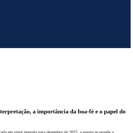
interpretação, a importância da boa-fé e o papel do
rada em vigor prevista para dezembro de 2025, a norma se propõe a