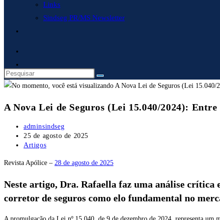
Links
Sindseg PR/MS Newsletter
Alternar
pesquisa
do
site
A Nova Lei de Seguros (Lei 15.040/2024): Entre 
Autor
adminsindseg
do
Post
25 de agosto de 2025
post:
publicado:
Categoria
Artigos
do
Revista Apólice –
28 de agosto de 2025
post:
Neste artigo, Dra. Rafaella faz uma análise crítica 
corretor de seguros como elo fundamental no mer
A promulgação da Lei nº 15.040, de 9 de dezembro de 2024, representa um ma