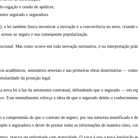
ub-rogação e cessão de apólices;
 entre segurado e seguradora.
 a lei também busca incentivar a inovação e a concorrência no setor, criando 
acesso ao seguro e sua consequente popularização.
itucional. Mas como ocorre em toda inovação normativa, é na interpretação prát
os acadêmicos, seminários setoriais e nas primeiras obras doutrinárias — como
itularidade da proteção legal.
 da nova lei à luz da autonomia contratual, defendendo que o segurado — em esp
isco. Esse entendimento reforça a ideia de que o segurado detém o conheciment
 a compreensão de que o contrato de seguro, por sua natureza massificada e de 
impõe à seguradora o dever de prestar todas as informações de maneira clara, co
o, precisa ser enfrentada com maturidade. O risco é que a nova legislação sej