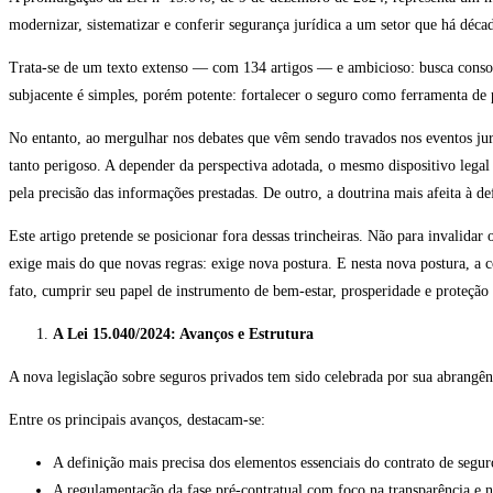
modernizar, sistematizar e conferir segurança jurídica a um setor que há déca
Trata-se de um texto extenso — com 134 artigos — e ambicioso: busca consoli
subjacente é simples, porém potente: fortalecer o seguro como ferramenta de 
No entanto, ao mergulhar nos debates que vêm sendo travados nos eventos jurí
tanto perigoso. A depender da perspectiva adotada, o mesmo dispositivo legal 
pela precisão das informações prestadas. De outro, a doutrina mais afeita à 
Este artigo pretende se posicionar fora dessas trincheiras. Não para invalid
exige mais do que novas regras: exige nova postura. E nesta nova postura, a 
fato, cumprir seu papel de instrumento de bem-estar, prosperidade e proteção 
A Lei 15.040/2024: Avanços e Estrutura
A nova legislação sobre seguros privados tem sido celebrada por sua abrangên
Entre os principais avanços, destacam-se:
A definição mais precisa dos elementos essenciais do contrato de segur
A regulamentação da fase pré-contratual com foco na transparência e 