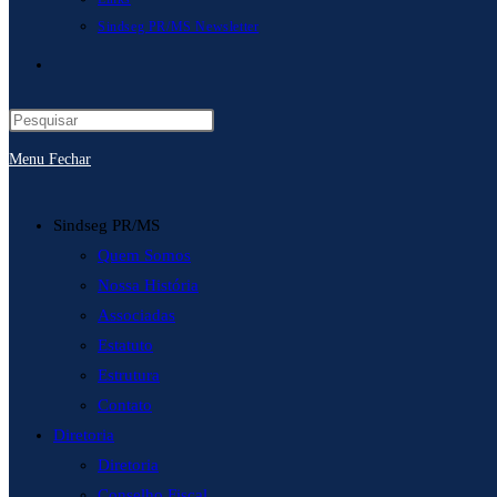
Sindseg PR/MS Newsletter
Alternar
pesquisa
Menu
Fechar
do
site
Sindseg PR/MS
Quem Somos
Nossa História
Associadas
Estatuto
Estrutura
Contato
Diretoria
Diretoria
Conselho Fiscal