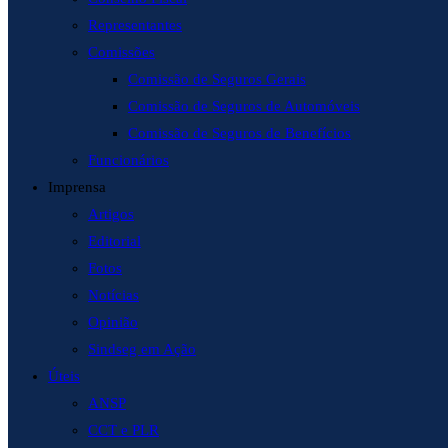
Representantes
Comissões
Comissão de Seguros Gerais
Comissão de Seguros de Automóveis
Comissão de Seguros de Benefícios
Funcionários
Imprensa
Artigos
Editorial
Fotos
Notícias
Opinião
Sindseg em Ação
Úteis
ANSP
CCT e PLR