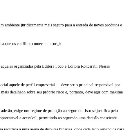
um ambiente juridicamente mais seguro para a entrada de novos produtos e
ica que os conflitos começam a surgir.
 aquelas organizadas pela Editora Foco e Editora Roncarati. Nessas
ecial aquele de perfil empresarial — deve ser o principal responsável por
o mais detalhado sobre seu próprio risco e, portanto, deve agir com máxima
adesão, exige um regime de proteção ao segurado. Isso se justifica pelo
mpreensível e acessível, permitindo ao segurado uma decisão consciente.
a reduzida a uma arena de disputas binárias, onde cada lado reivindica para