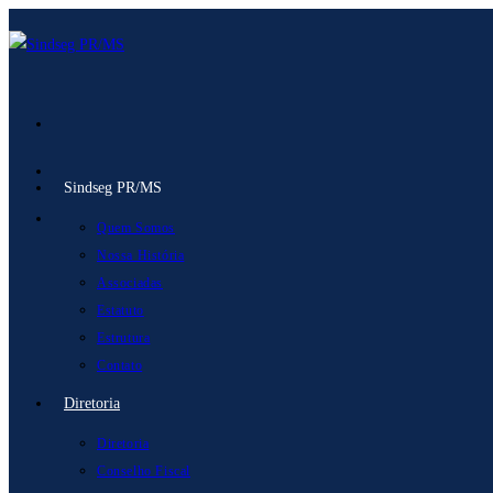
Ir
para
o
conteúdo
Sindseg PR/MS
Quem Somos
Nossa História
Associadas
Estatuto
Estrutura
Contato
Diretoria
Diretoria
Conselho Fiscal