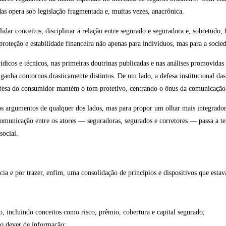
das opera sob legislação fragmentada e, muitas vezes, anacrônica.
dar conceitos, disciplinar a relação entre segurado e seguradora e, sobretudo
proteção e estabilidade financeira não apenas para indivíduos, mas para a soc
dicos e técnicos, nas primeiras doutrinas publicadas e nas análises promovidas
ganha contornos drasticamente distintos. De um lado, a defesa institucional da
defesa do consumidor mantém o tom protetivo, centrando o ônus da comunicação 
ar os argumentos de qualquer dos lados, mas para propor um olhar mais integrad
comunicação entre os atores — seguradoras, segurados e corretores — passa a te
social.
cia e por trazer, enfim, uma consolidação de princípios e dispositivos que esta
o, incluindo conceitos como risco, prêmio, cobertura e capital segurado;
no dever de informação;