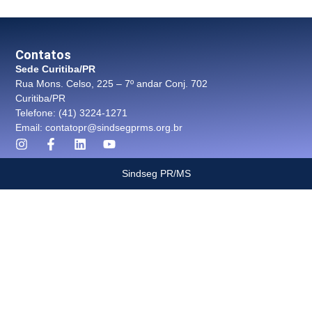
Contatos
Sede Curitiba/PR
Rua Mons. Celso, 225 – 7º andar Conj. 702
Curitiba/PR
Telefone: (41) 3224-1271
Email: contatopr@sindsegprms.org.br
Sindseg PR/MS