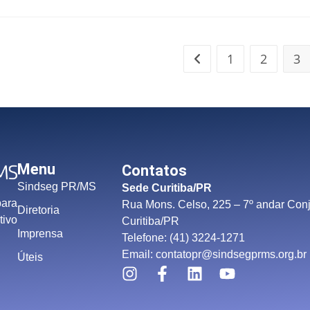
1
2
3
Menu
Contatos
Sindseg PR/MS
Sede Curitiba/PR
para
Rua Mons. Celso, 225 – 7º andar Conj
Diretoria
tivo
Curitiba/PR
Imprensa
Telefone: (41) 3224-1271
Email: contatopr@sindsegprms.org.br
Úteis