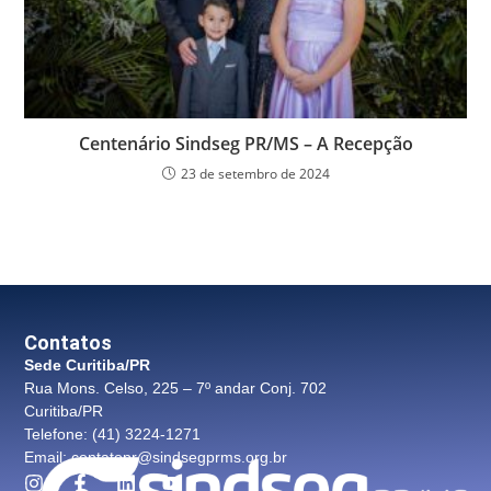
Centenário Sindseg PR/MS – A Recepção
23 de setembro de 2024
Contatos
Sede Curitiba/PR
Rua Mons. Celso, 225 – 7º andar Conj. 702
Curitiba/PR
Telefone: (41) 3224-1271
Email: contatopr@sindsegprms.org.br