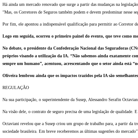
Há ainda um mercado renovado que surge a partir das mudanças na legislação
“Mas, os Corretores de Seguros também podem e devem predominar nesse segme
Por fim, ele apontou a indispensável qualificação para permitir ao Corretor d
Logo em seguida, ocorreu o primeiro painel do evento, que teve como me
No debate, o presidente da Confederação Nacional das Seguradoras (CNs
próprios visando a utilização da IA. “Não sabemos ainda exatamente com
sempre um humano”, acentuou, acrescentando que o setor ainda está “no 
Oliveira lembrou ainda que os impactos trazidos pela IA são semelhantes
REGULAÇÃO
Na sua participação, o superintendente da Susep, Alessandro Serafin Octaviani
Na visão dele, o contrato de seguro precisa de uma legislação de qualidade. E
Octaviani revelou que a Susep criou um grupo de trabalho para, a partir da tr
sociedade brasileira. Em breve receberemos as últimas sugestões do mercado”