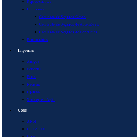
Representantes
Comissões
Comissão de Seguros Gerais
Comissão de Seguros de Automóveis
Comissão de Seguros de Benefícios
Funcionários
Imprensa
Artigos
Editorial
Fotos
Notícias
Opinião
Sindseg em Ação
Úteis
ANSP
CCT e PLR
Links