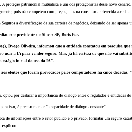
. A proteção patrimonial mutualista é um dos protagonistas desse novo cenári
nto, pois não competem com preços, mas na consultoria oferecida aos cliente
e Seguros a diversificação da sua carteira de negócios, deixando de ser apenas 
diador o presidente do Sincor-SP, Boris Ber.
eg), Dyogo Oliveira, informou que a entidade constatou em pesquisa que 
o usar a IA para vender seguro. Mas, já há certeza de que não vai substi
estágio inicial do uso da IA”.
 aos efeitos que foram provocados pelos computadores há cinco décadas. “
, optou por destacar a importância do diálogo entre o regulador e entidades do
 para isso, é preciso manter “a capacidade de diálogo constante”.
oca de informações entre o setor público e o privado, formatar um seguro catás
, explicou.