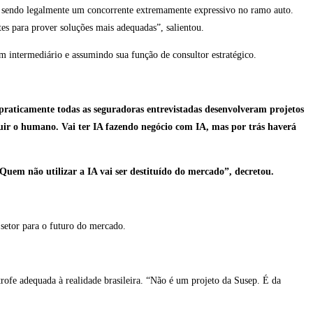
o, sendo legalmente um concorrente extremamente expressivo no ramo auto.
s para prover soluções mais adequadas”, salientou.
um intermediário e assumindo sua função de consultor estratégico.
praticamente todas as seguradoras entrevistadas desenvolveram projetos
tuir o humano. Vai ter IA fazendo negócio com IA, mas por trás haverá
Quem não utilizar a IA vai ser destituído do mercado”, decretou.
 setor para o futuro do mercado.
trofe adequada à realidade brasileira. “Não é um projeto da Susep. É da