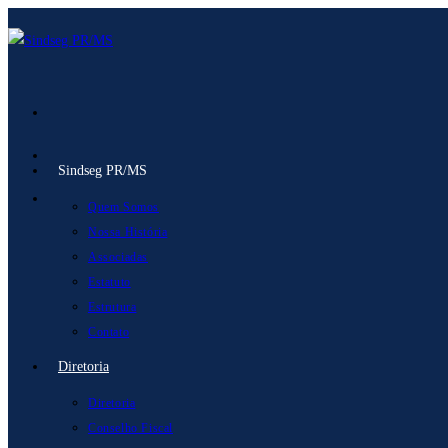
Ir
para
o
conteúdo
Sindseg PR/MS
Quem Somos
Nossa História
Associadas
Estatuto
Estrutura
Contato
Diretoria
Diretoria
Conselho Fiscal