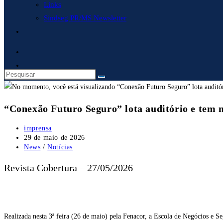
Links
Sindseg PR/MS Newsletter
Alternar
pesquisa
do
site
“Conexão Futuro Seguro” lota auditório e tem ma
Autor
imprensa
do
Post
29 de maio de 2026
post:
publicado:
Categoria
News
/
Notícias
do
post:
Revista Cobertura – 27/05/2026
Realizada nesta 3ª feira (26 de maio) pela Fenacor, a Escola de Negócios e