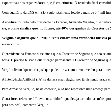
expectativas dos organizadores, que já era otimista. O resultado final conso
Com auditório da ENS em São Paulo totalmente lotado e mais de 3,4 mil inscr
A abertura foi feita pelo presidente da Fenacor, Armando Vergilio, que dest
ele, o plano sinaliza que, no futuro, até 40% dos ganhos do Corretor de S
Vergilio assegurou que o PMDIS representará uma verdadeira bússola par
acrescentou.
O presidente da Fenacor disse ainda que o Corretor de Seguros que não se at
basta. É preciso buscar a qualificação permanente. O Corretor de Seguros que 
Vergilio listou “quatro forças” que podem trazer um novo desenho para o mer
A Inteligência Artificial (IA) se destaca essa relação, por já vir sendo usada
Para Armando Vergilio, nesse contexto, a IA não representa uma ameaça para o
Outra força relevante é “novo consumidor”, que deseja ter tudo nas mãos, pro
para acolher”, comentou Vergilio.