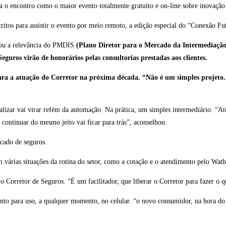
lida o encontro como o maior evento totalmente gratuito e on-line sobre inovaçã
itos para assistir o evento por meio remoto, a edição especial do “Conexão Fut
acou a relevância do PMDIS
(
Plano Diretor para o Mercado da Intermediação 
eguros virão de honorários pelas consultorias prestadas aos clientes.
a a atuação do Corretor na próxima década. “Não é um simples projeto. O
ualizar vai virar refém da automação. Na prática, um simples intermediário. “A
continuar do mesmo jeito vai ficar para trás”, aconselhou.
cado de seguros.
 em várias situações da rotina do setor, como a cotação e o atendimento pelo Wath
 Corretor de Seguros. “É um facilitador, que liberar o Corretor para fazer o 
nto para uso, a qualquer momento, no celular. “o novo consumidor, na hora do 