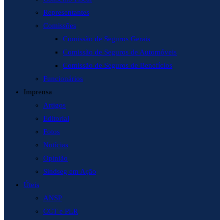
Representantes
Comissões
Comissão de Seguros Gerais
Comissão de Seguros de Automóveis
Comissão de Seguros de Benefícios
Funcionários
Imprensa
Artigos
Editorial
Fotos
Notícias
Opinião
Sindseg em Ação
Úteis
ANSP
CCT e PLR