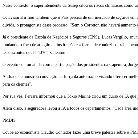
Nesse contexto, o superintendente da Susep citou os riscos climáticos como
Octaviani afirmou também que o País precisa de um mercado de seguros em cr
dúvida, o protagonista desse processo. “Sem o Corretor, não haverá aumento da
Já o presidente da Escola de Negócios e Seguros (ENS), Lucas Vergilio, anunc
mudando o foco de atuação da instituição e a forma de conduzir o treinament
ter descontos de até 40%”, salientou.
O evento contou ainda com a participação dos presidentes da Capemisa, Jorge
Andrade demonstrou convicção na força da automação visando oferecer melhore
para os clientes”.
Por sua vez, Ferrara informou que a Tokio Marine criou um curso de IA que já
Além disso, a seguradora levou a IA a todos os departamentos. “Cada área in
PMDIS
Coube ao economista Claudio Contador fazer uma breve palestra sobre o PMD