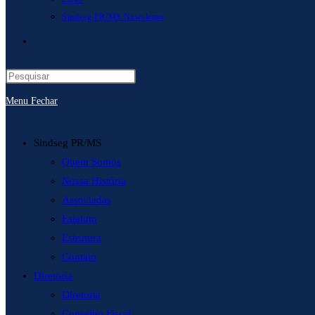
Sindseg PR/MS Newsletter
Alternar
pesquisa
Menu
Fechar
do
site
Sindseg PR/MS
Quem Somos
Nossa História
Associadas
Estatuto
Estrutura
Contato
Diretoria
Diretoria
Conselho Fiscal