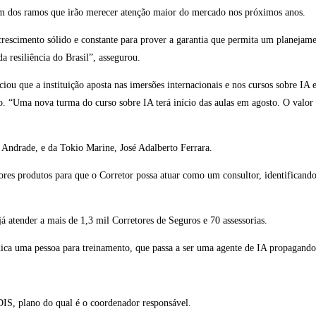
 um dos ramos que irão merecer atenção maior do mercado nos próximos anos.
escimento sólido e constante para prover a garantia que permita um planejamen
 resiliência do Brasil”, assegurou.
iou que a instituição aposta nas imersões internacionais e nos cursos sobre IA
o. “Uma nova turma do curso sobre IA terá início das aulas em agosto. O valor
 Andrade, e da Tokio Marine, José Adalberto Ferrara.
s produtos para que o Corretor possa atuar como um consultor, identificando 
 atender a mais de 1,3 mil Corretores de Seguros e 70 assessorias.
dica uma pessoa para treinamento, que passa a ser uma agente de IA propagando
IS, plano do qual é o coordenador responsável.