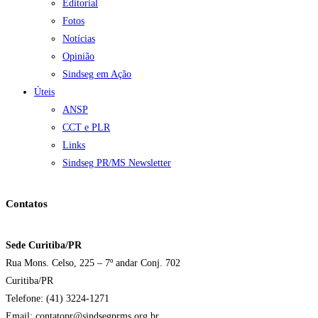
Editorial
Fotos
Notícias
Opinião
Sindseg em Ação
Úteis
ANSP
CCT e PLR
Links
Sindseg PR/MS Newsletter
Contatos
Sede Curitiba/PR
Rua Mons. Celso, 225 – 7º andar Conj. 702
Curitiba/PR
Telefone: (41) 3224-1271
Email: contatopr@sindsegprms.org.br