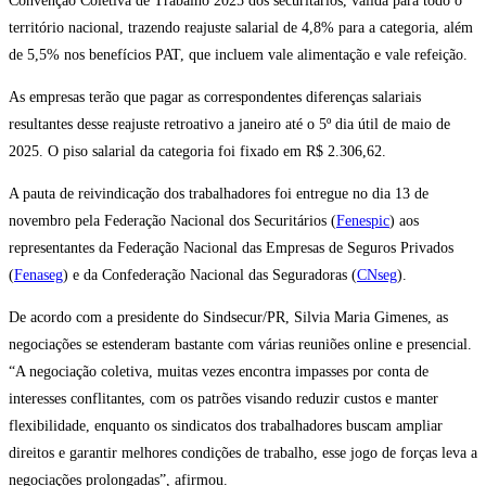
Convenção Coletiva de Trabalho 2025 dos securitários, válida para todo o
território nacional, trazendo reajuste salarial de 4,8% para a categoria, além
de 5,5% nos benefícios PAT, que incluem vale alimentação e vale refeição.
As empresas terão que pagar as correspondentes diferenças salariais
resultantes desse reajuste retroativo a janeiro até o 5º dia útil de maio de
2025. O piso salarial da categoria foi fixado em R$ 2.306,62.
A pauta de reivindicação dos trabalhadores foi entregue no dia 13 de
novembro pela Federação Nacional dos Securitários (
Fenespic
) aos
representantes da Federação Nacional das Empresas de Seguros Privados
(
Fenaseg
) e da Confederação Nacional das Seguradoras (
CNseg
).
De acordo com a presidente do Sindsecur/PR, Silvia Maria Gimenes, as
negociações se estenderam bastante com várias reuniões online e presencial.
“A negociação coletiva, muitas vezes encontra impasses por conta de
interesses conflitantes, com os patrões visando reduzir custos e manter
flexibilidade, enquanto os sindicatos dos trabalhadores buscam ampliar
direitos e garantir melhores condições de trabalho, esse jogo de forças leva a
negociações prolongadas”, afirmou.