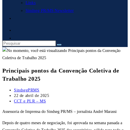
Links
Sindseg PR/MS Newsletter
Alternar
pesquisa
do
site
Principais pontos da Convenção Coletiva de
Trabalho 2025
Autor
SindsegPRMS
do
Post
22 de abril de 2025
post:
publicado:
Categoria
CCT e PLR – MS
do
Assessoria de Imprensa do Sindseg PR/MS – jornalista André Marassi
post:
Depois de quatro meses de negociação, foi aprovada na semana passada a