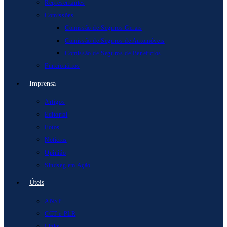
Representantes
Comissões
Comissão de Seguros Gerais
Comissão de Seguros de Automóveis
Comissão de Seguros de Benefícios
Funcionários
Imprensa
Artigos
Editorial
Fotos
Notícias
Opinião
Sindseg em Ação
Úteis
ANSP
CCT e PLR
Links