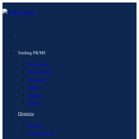
Ir
para
o
conteúdo
Sindseg PR/MS
Quem Somos
Nossa História
Associadas
Estatuto
Estrutura
Contato
Diretoria
Diretoria
Conselho Fiscal