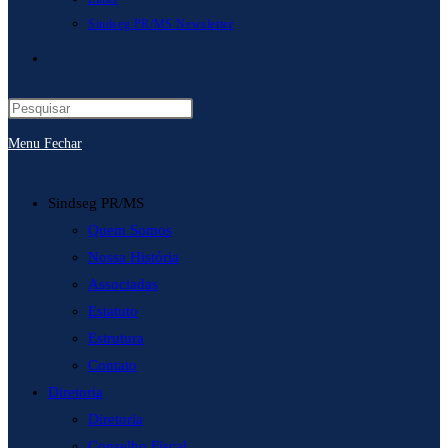
Sindseg PR/MS Newsletter
Alternar
pesquisa
Menu
Fechar
do
site
Sindseg PR/MS
Quem Somos
Nossa História
Associadas
Estatuto
Estrutura
Contato
Diretoria
Diretoria
Conselho Fiscal