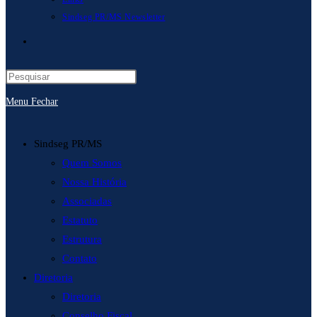
Sindseg PR/MS Newsletter
Alternar
pesquisa
Menu
Fechar
do
site
Sindseg PR/MS
Quem Somos
Nossa História
Associadas
Estatuto
Estrutura
Contato
Diretoria
Diretoria
Conselho Fiscal