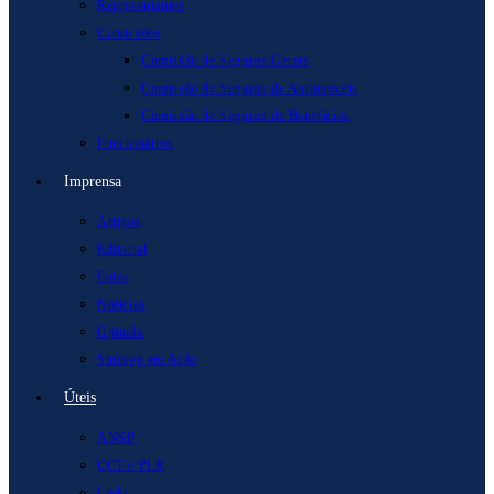
Representantes
Comissões
Comissão de Seguros Gerais
Comissão de Seguros de Automóveis
Comissão de Seguros de Benefícios
Funcionários
Imprensa
Artigos
Editorial
Fotos
Notícias
Opinião
Sindseg em Ação
Úteis
ANSP
CCT e PLR
Links