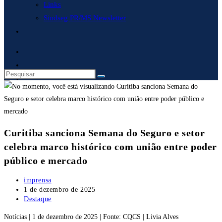
Links
Sindseg PR/MS Newsletter
Alternar
pesquisa
do
site
Curitiba sanciona Semana do Seguro e setor
celebra marco histórico com união entre poder
público e mercado
Autor
imprensa
do
Post
1 de dezembro de 2025
post:
publicado:
Categoria
Destaque
do
Notícias | 1 de dezembro de 2025 | Fonte: CQCS | Livia Alves
post: