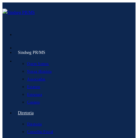
Ir
para
o
conteúdo
Sindseg PR/MS
Quem Somos
Nossa História
Associadas
Estatuto
Estrutura
Contato
Diretoria
Diretoria
Conselho Fiscal