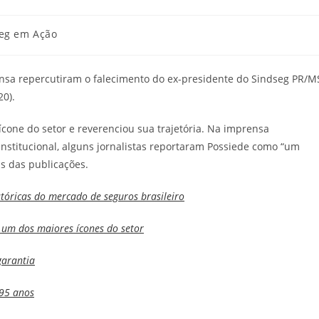
eg em Ação
nsa repercutiram o falecimento do ex-presidente do Sindseg PR/M
20).
cone do setor e reverenciou sua trajetória. Na imprensa
 institucional, alguns jornalistas reportaram Possiede como “um
s das publicações.
stóricas do mercado de seguros brasileiro
 um dos maiores ícones do setor
garantia
 95 anos