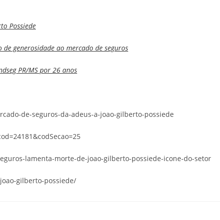
to Possiede
do de generosidade ao mercado de seguros
Sindseg PR/MS por 26 anos
rcado-de-seguros-da-adeus-a-joao-gilberto-possiede
p?cod=24181&codSecao=25
guros-lamenta-morte-de-joao-gilberto-possiede-icone-do-setor
joao-gilberto-possiede/