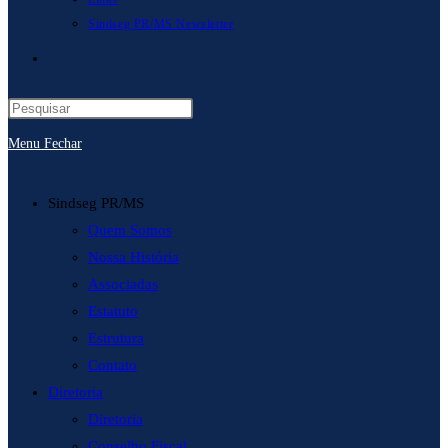
Sindseg PR/MS Newsletter
Alternar
pesquisa
Menu
Fechar
do
site
Sindseg PR/MS
Quem Somos
Nossa História
Associadas
Estatuto
Estrutura
Contato
Diretoria
Diretoria
Conselho Fiscal