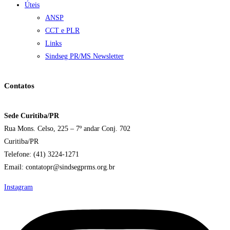
Úteis
ANSP
CCT e PLR
Links
Sindseg PR/MS Newsletter
Contatos
Sede Curitiba/PR
Rua Mons. Celso, 225 – 7º andar Conj. 702
Curitiba/PR
Telefone: (41) 3224-1271
Email: contatopr@sindsegprms.org.br
Instagram