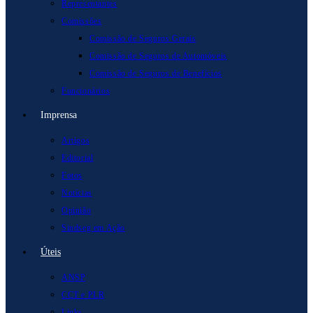
Representantes
Comissões
Comissão de Seguros Gerais
Comissão de Seguros de Automóveis
Comissão de Seguros de Benefícios
Funcionários
Imprensa
Artigos
Editorial
Fotos
Notícias
Opinião
Sindseg em Ação
Úteis
ANSP
CCT e PLR
Links