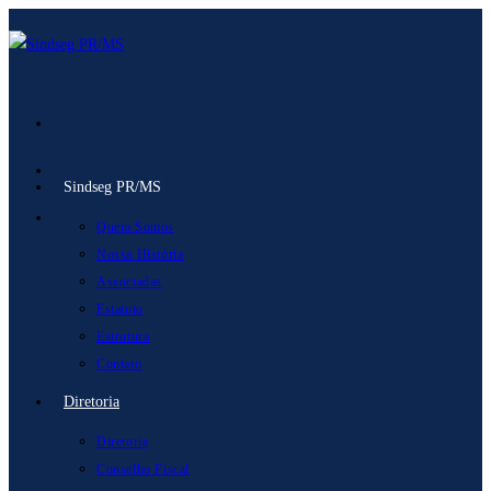
Ir
para
o
conteúdo
Sindseg PR/MS
Quem Somos
Nossa História
Associadas
Estatuto
Estrutura
Contato
Diretoria
Diretoria
Conselho Fiscal