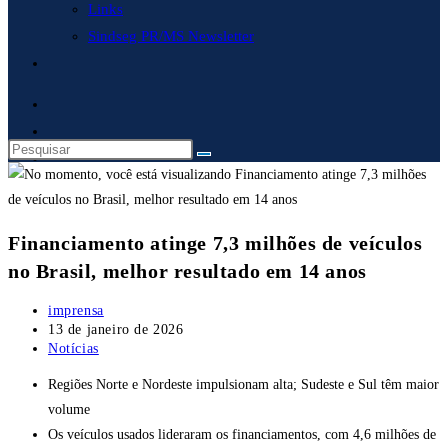
Links
Sindseg PR/MS Newsletter
Alternar
pesquisa
do
site
Financiamento atinge 7,3 milhões de veículos
no Brasil, melhor resultado em 14 anos
Autor
imprensa
do
Post
13 de janeiro de 2026
post:
publicado:
Categoria
Notícias
do
Regiões Norte e Nordeste impulsionam alta; Sudeste e Sul têm maior
post:
volume
Os veículos usados lideraram os financiamentos, com 4,6 milhões de