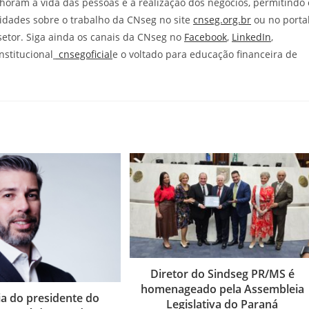
horam a vida das pessoas e a realização dos negócios, permitindo 
idades sobre o trabalho da CNseg no site
cnseg.org.br
ou no porta
 setor. Siga ainda os canais da CNseg no
Facebook
,
LinkedIn
,
institucional
cnsegoficial
e o voltado para educação financeira de
Diretor do Sindseg PR/MS é
homenageado pela Assembleia
ia do presidente do
Legislativa do Paraná