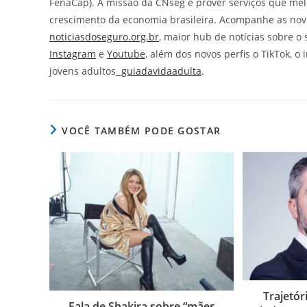
FenaCap). A missão da CNseg é prover serviços que mel
crescimento da economia brasileira. Acompanhe as nov
noticiasdoseguro.org.br
, maior hub de notícias sobre o
Instagram
e
Youtube
, além dos novos perfis o TikTok, o 
jovens adultos
guiadavidaadulta
.
VOCÊ TAMBÉM PODE GOSTAR
Trajetór
Fala de Shakira sobre “mães