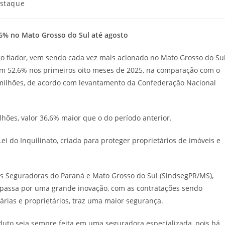
staque
,6%
no Mato Grosso do Sul
até agosto
igo fiador, vem sendo cada vez mais acionado no Mato Grosso do Sul
am 52,6% nos primeiros oito meses de 2025, na comparação com o
 milhões, de acordo com levantamento da Confederação Nacional
hões, valor 36,6% maior que o do período anterior.
ei do Inquilinato, criada para proteger proprietários de imóveis e
as Seguradoras do Paraná e Mato Grosso do Sul (SindsegPR/MS),
 passa por uma grande inovação, com as contratações sendo
iárias e proprietários, traz uma maior segurança.
oduto seja sempre feita em uma seguradora especializada, pois há