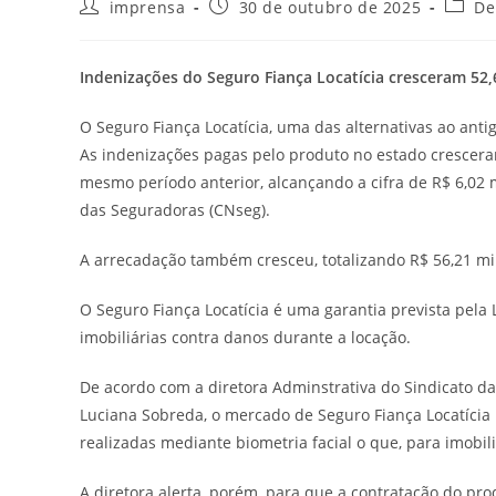
imprensa
30 de outubro de 2025
De
Indenizações do Seguro Fiança Locatícia cresceram 52
O Seguro Fiança Locatícia, uma das alternativas ao ant
As indenizações pagas pelo produto no estado crescer
mesmo período anterior, alcançando a cifra de R$ 6,02
das Seguradoras (CNseg).
A arrecadação também cresceu, totalizando R$ 56,21 mil
O Seguro Fiança Locatícia é uma garantia prevista pela L
imobiliárias contra danos durante a locação.
De acordo com a diretora Adminstrativa do Sindicato d
Luciana Sobreda, o mercado de Seguro Fiança Locatícia
realizadas mediante biometria facial o que, para imobil
A diretora alerta, porém, para que a contratação do pr