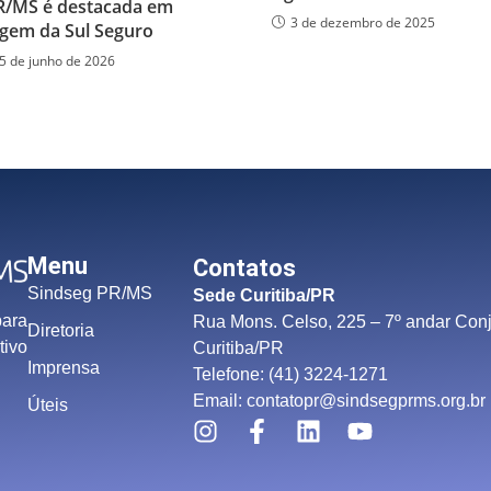
R/MS é destacada em
3 de dezembro de 2025
gem da Sul Seguro
5 de junho de 2026
Menu
Contatos
Sindseg PR/MS
Sede Curitiba/PR
para
Rua Mons. Celso, 225 – 7º andar Conj
Diretoria
tivo
Curitiba/PR
Imprensa
Telefone: (41) 3224-1271
Email: contatopr@sindsegprms.org.br
Úteis