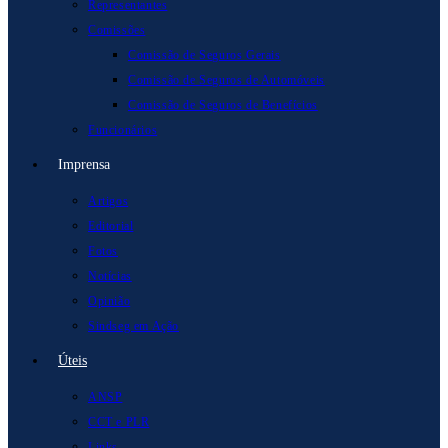
Representantes
Comissões
Comissão de Seguros Gerais
Comissão de Seguros de Automóveis
Comissão de Seguros de Benefícios
Funcionários
Imprensa
Artigos
Editorial
Fotos
Notícias
Opinião
Sindseg em Ação
Úteis
ANSP
CCT e PLR
Links