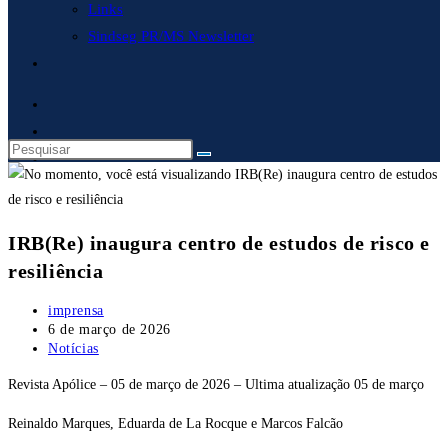
Links
Sindseg PR/MS Newsletter
Alternar
pesquisa
do
site
IRB(Re) inaugura centro de estudos de risco e
resiliência
Autor
imprensa
do
Post
6 de março de 2026
post:
publicado:
Categoria
Notícias
do
Revista Apólice – 05 de março de 2026 – Ultima atualização 05 de março
post:
Reinaldo Marques, Eduarda de La Rocque e Marcos Falcão