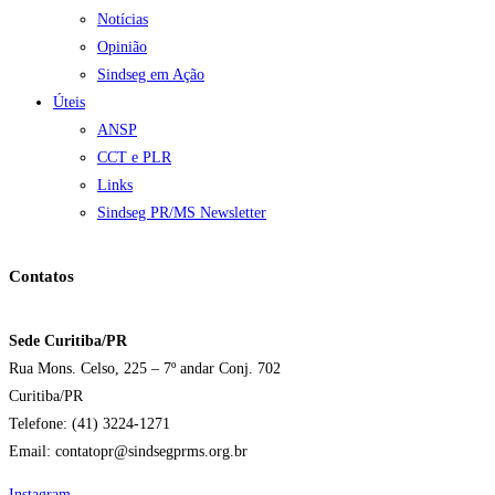
Notícias
Opinião
Sindseg em Ação
Úteis
ANSP
CCT e PLR
Links
Sindseg PR/MS Newsletter
Contatos
Sede Curitiba/PR
Rua Mons. Celso, 225 – 7º andar Conj. 702
Curitiba/PR
Telefone: (41) 3224-1271
Email: contatopr@sindsegprms.org.br
Instagram