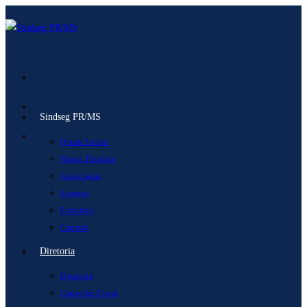
Ir
para
o
conteúdo
Sindseg PR/MS
Quem Somos
Nossa História
Associadas
Estatuto
Estrutura
Contato
Diretoria
Diretoria
Conselho Fiscal