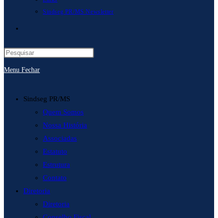
Sindseg PR/MS Newsletter
Alternar
pesquisa
Menu
Fechar
do
site
Sindseg PR/MS
Quem Somos
Nossa História
Associadas
Estatuto
Estrutura
Contato
Diretoria
Diretoria
Conselho Fiscal