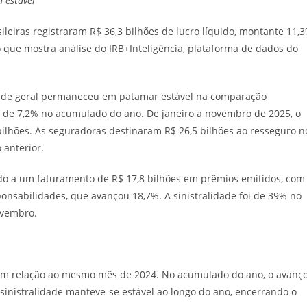
u estável
leiras registraram R$ 36,3 bilhões de lucro líquido, montante 11,
 que mostra análise do IRB+Inteligência, plataforma de dados do
dade geral permaneceu em patamar estável na comparação
a de 7,2% no acumulado do ano. De janeiro a novembro de 2025, o
ilhões. As seguradoras destinaram R$ 26,5 bilhões ao resseguro n
 anterior.
do a um faturamento de R$ 17,8 bilhões em prêmios emitidos, com
nsabilidades, que avançou 18,7%. A sinistralidade foi de 39% no
ovembro.
em relação ao mesmo mês de 2024. No acumulado do ano, o avanç
 sinistralidade manteve-se estável ao longo do ano, encerrando o