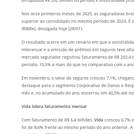
ultrapassou R$ 202 bilhões no período e sinistralidade fico
Nos onze primeiros meses de 2025, as seguradoras brasi
superior ao consolidado no mesmo período de 2024. É o
IRB(Re), divulgada hoje (28/01).
O resultado ocorre em um cenário em que a sinistrali
interanual e a emissão de prêmios em seguros teve alt
mercado segurador registrou faturamento de R$ 202,4 b
período, 10,5% a mais do que no comparativo com o ano
Em novembro, o setor de seguros cresceu 7,1%, chegan
destaque para o segmento Corporativo de Danos e Respo
mês e, no acumulado do ano, encerrou em 40,5% até n
Vida lidera faturamento mensal
Com faturamento de R$ 6,4 bilhões,
Vida
cresceu 6,7% 
foi de 8,6% frente ao mesmo período do ano anterior. A