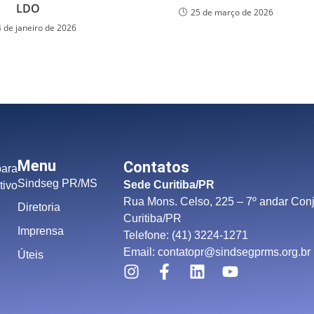
LDO
25 de março de 2026
4 de janeiro de 2026
Menu
Contatos
para
Sindseg PR/MS
Sede Curitiba/PR
tivo
Rua Mons. Celso, 225 – 7º andar Conj
Diretoria
Curitiba/PR
Imprensa
Telefone: (41) 3224-1271
Email: contatopr@sindsegprms.org.br
Úteis