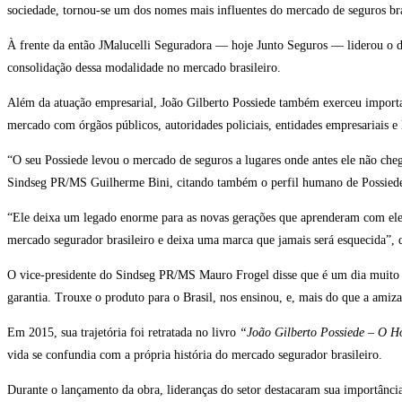
sociedade, tornou-se um dos nomes mais influentes do mercado de seguros bra
À frente da então JMalucelli Seguradora — hoje Junto Seguros — liderou o d
consolidação dessa modalidade no mercado brasileiro.
Além da atuação empresarial, João Gilberto Possiede também exerceu importan
mercado com órgãos públicos, autoridades policiais, entidades empresariais e
“O seu Possiede levou o mercado de seguros a lugares onde antes ele não chega
Sindseg PR/MS Guilherme Bini, citando também o perfil humano de Possiede 
“Ele deixa um legado enorme para as novas gerações que aprenderam com ele s
mercado segurador brasileiro e deixa uma marca que jamais será esquecida”, 
O vice-presidente do Sindseg PR/MS Mauro Frogel disse que é um dia muito t
garantia. Trouxe o produto para o Brasil, nos ensinou, e, mais do que a ami
Em 2015, sua trajetória foi retratada no livro
“João Gilberto Possiede – O 
vida se confundia com a própria história do mercado segurador brasileiro.
Durante o lançamento da obra, lideranças do setor destacaram sua importânci