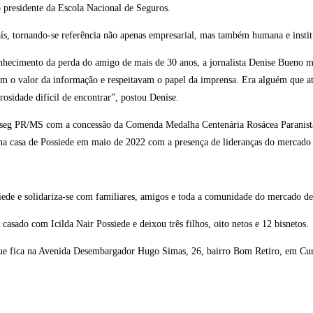
 presidente da Escola Nacional de Seguros.
ís, tornando-se referência não apenas empresarial, mas também humana e instit
nhecimento da perda do amigo de mais de 30 anos, a jornalista Denise Bueno ma
diam o valor da informação e respeitavam o papel da imprensa. Era alguém que 
osidade difícil de encontrar”, postou Denise.
indseg PR/MS com a concessão da Comenda Medalha Centenária Rosácea Paranista
 na casa de Possiede em maio de 2022 com a presença de lideranças do mercado
ede e solidariza-se com familiares, amigos e toda a comunidade do mercado de
asado com Icilda Nair Possiede e deixou três filhos, oito netos e 12 bisnetos.
o que fica na Avenida Desembargador Hugo Simas, 26, bairro Bom Retiro, em Cur