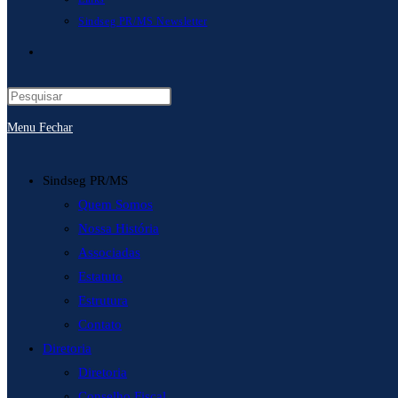
Sindseg PR/MS Newsletter
Alternar
pesquisa
Menu
Fechar
do
site
Sindseg PR/MS
Quem Somos
Nossa História
Associadas
Estatuto
Estrutura
Contato
Diretoria
Diretoria
Conselho Fiscal