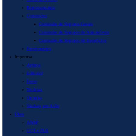
Representantes
Comissões
Comissão de Seguros Gerais
Comissão de Seguros de Automóveis
Comissão de Seguros de Benefícios
Funcionários
Imprensa
Artigos
Editorial
Fotos
Notícias
Opinião
Sindseg em Ação
Úteis
ANSP
CCT e PLR