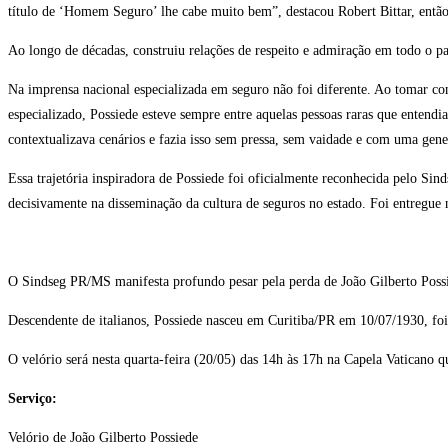
título de ‘Homem Seguro’ lhe cabe muito bem”, destacou Robert Bittar, então
Ao longo de décadas, construiu relações de respeito e admiração em todo o pa
Na imprensa nacional especializada em seguro não foi diferente. Ao tomar co
especializado, Possiede esteve sempre entre aquelas pessoas raras que enten
contextualizava cenários e fazia isso sem pressa, sem vaidade e com uma gener
Essa trajetória inspiradora de Possiede foi oficialmente reconhecida pelo S
decisivamente na disseminação da cultura de seguros no estado. Foi entregue
O Sindseg PR/MS manifesta profundo pesar pela perda de João Gilberto Possi
Descendente de italianos, Possiede nasceu em Curitiba/PR em 10/07/1930, foi c
O velório será nesta quarta-feira (20/05) das 14h às 17h na Capela Vatican
Serviço:
Velório de João Gilberto Possiede