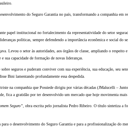
sileiro.
esenvolvimento do Seguro Garantia no país, transformando a companhia em ref
te papel institucional no fortalecimento da representatividade do setor segu
 lideranças políticas, sempre defendendo a importância econômica e social do s
va. Levou o setor às autoridades, aos órgãos de classe, ampliando o respeito e
e sua capacidade de formação de novas lideranças.
obre seguros e puderam conviver com sua experiência, sua educação, seu senso d
disse Bini lamentando profundamente essa despedida.
riste na companhia que Possiede dirigiu por várias décadas (JMalucelli – Jun
zade, fica a gratidão por ter desenvolvido um mercado que hoje movimenta mais
Homem Seguro”
, obra escrita pelo jornalista Pedro Ribeiro. O título sintetiza
a para o desenvolvimento do Seguro Garantia e para a profissionalização do me