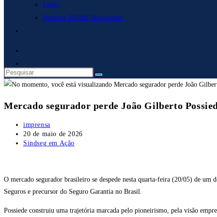
Links
Sindseg PR/MS Newsletter
Alternar
pesquisa
do
site
Mercado segurador perde João Gilberto Possiede
Autor
imprensa
do
Post
20 de maio de 2026
post:
publicado:
Categoria
Sindseg em Ação
do
post:
O mercado segurador brasileiro se despede nesta quarta-feira (20/05) de um d
Seguros e precursor do Seguro Garantia no Brasil.
Possiede construiu uma trajetória marcada pelo pioneirismo, pela visão empresa