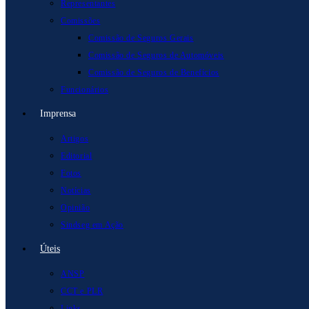
Representantes
Comissões
Comissão de Seguros Gerais
Comissão de Seguros de Automóveis
Comissão de Seguros de Benefícios
Funcionários
Imprensa
Artigos
Editorial
Fotos
Notícias
Opinião
Sindseg em Ação
Úteis
ANSP
CCT e PLR
Links