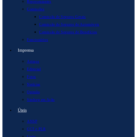
Representantes
Comissões
Comissão de Seguros Gerais
Comissão de Seguros de Automóveis
Comissão de Seguros de Benefícios
Funcionários
Imprensa
Artigos
Editorial
Fotos
Notícias
Opinião
Sindseg em Ação
Úteis
ANSP
CCT e PLR
Links