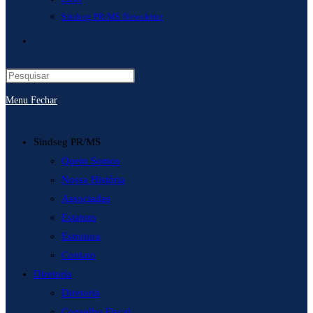
Sindseg PR/MS Newsletter
Alternar
pesquisa
Menu
Fechar
do
site
Sindseg PR/MS
Quem Somos
Nossa História
Associadas
Estatuto
Estrutura
Contato
Diretoria
Diretoria
Conselho Fiscal