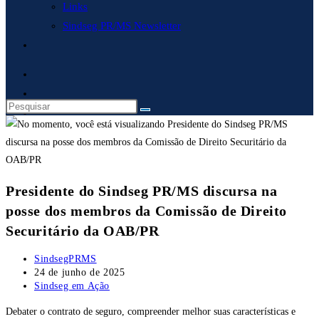
Links
Sindseg PR/MS Newsletter
Alternar
pesquisa
do
site
Presidente do Sindseg PR/MS discursa na
posse dos membros da Comissão de Direito
Securitário da OAB/PR
Autor
SindsegPRMS
do
Post
24 de junho de 2025
post:
publicado:
Categoria
Sindseg em Ação
do
Debater o contrato de seguro, compreender melhor suas características e
post: