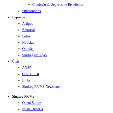
Comissão de Seguros de Benefícios
Funcionários
Imprensa
Artigos
Editorial
Fotos
Notícias
Opinião
Sindseg em Ação
Úteis
ANSP
CCT e PLR
Links
Sindseg PR/MS Newsletter
Sindseg PR/MS
Quem Somos
Nossa História