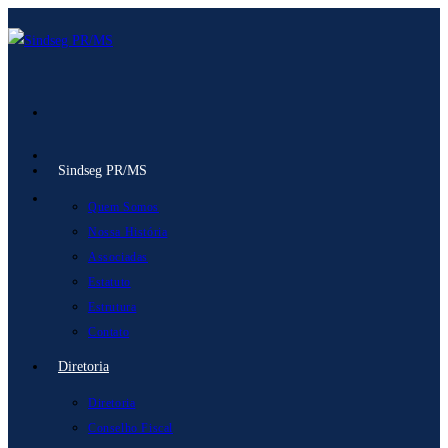
Ir
para
o
conteúdo
Sindseg PR/MS
Quem Somos
Nossa História
Associadas
Estatuto
Estrutura
Contato
Diretoria
Diretoria
Conselho Fiscal