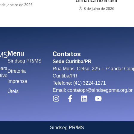
climática no Brasil
0 de janeiro de 2026
3 de julho de 2026
Menu
Contatos
Sindseg PR/MS
Sede Curitiba/PR
para
Rua Mons. Celso, 225 – 7º andar Conj
Diretoria
tivo
Curitiba/PR
Imprensa
Telefone: (41) 3224-1271
Email: contatopr@sindsegprms.org.br
Úteis
Sindseg PR/MS