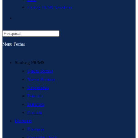
Sindseg PR/MS Newsletter
Alternar
pesquisa
Menu
Fechar
do
site
Sindseg PR/MS
Quem Somos
Nossa História
Associadas
Estatuto
Estrutura
Contato
Diretoria
Diretoria
Conselho Fiscal