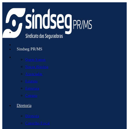
Ir
para
o
conteúdo
Sindseg PR/MS
Quem Somos
Nossa História
Associadas
Estatuto
Estrutura
Contato
Diretoria
Diretoria
Conselho Fiscal