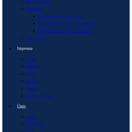
Representantes
Comissões
Comissão de Seguros Gerais
Comissão de Seguros de Automóveis
Comissão de Seguros de Benefícios
Funcionários
Imprensa
Artigos
Editorial
Fotos
Notícias
Opinião
Sindseg em Ação
Úteis
ANSP
CCT e PLR
Links