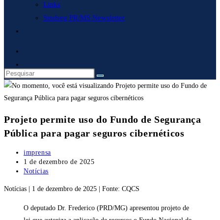
Links
Sindseg PR/MS Newsletter
Alternar
pesquisa
do
site
Projeto permite uso do Fundo de Segurança
Pública para pagar seguros cibernéticos
Autor
imprensa
do
Post
1 de dezembro de 2025
post:
publicado:
Categoria
Notícias
do
Notícias | 1 de dezembro de 2025 | Fonte: CQCS
post:
O deputado Dr. Frederico (PRD/MG) apresentou projeto de