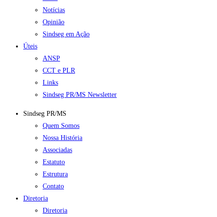
Notícias
Opinião
Sindseg em Ação
Úteis
ANSP
CCT e PLR
Links
Sindseg PR/MS Newsletter
Sindseg PR/MS
Quem Somos
Nossa História
Associadas
Estatuto
Estrutura
Contato
Diretoria
Diretoria