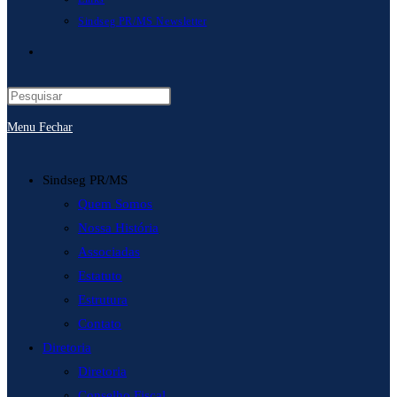
Sindseg PR/MS Newsletter
Alternar
pesquisa
Menu
Fechar
do
site
Sindseg PR/MS
Quem Somos
Nossa História
Associadas
Estatuto
Estrutura
Contato
Diretoria
Diretoria
Conselho Fiscal