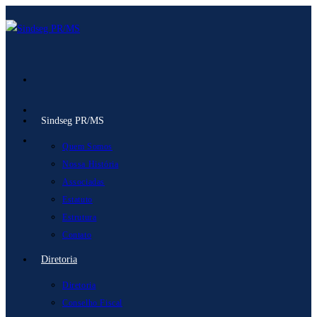
Ir
para
o
conteúdo
Sindseg PR/MS
Quem Somos
Nossa História
Associadas
Estatuto
Estrutura
Contato
Diretoria
Diretoria
Conselho Fiscal