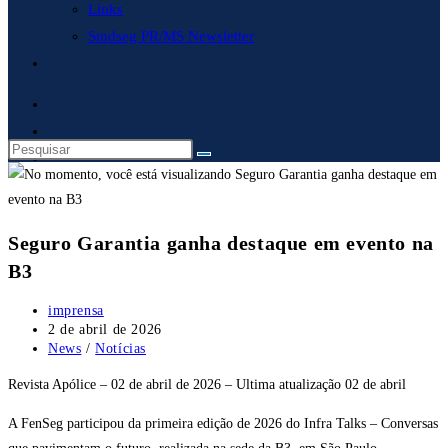
Links
Sindseg PR/MS Newsletter
Alternar
pesquisa
do
site
Seguro Garantia ganha destaque em evento na
B3
Autor
imprensa
do
Post
2 de abril de 2026
post:
publicado:
Categoria
News
/
Notícias
do
Revista Apólice – 02 de abril de 2026 – Ultima atualização 02 de abril
post:
A FenSeg participou da primeira edição de 2026 do Infra Talks – Conversas