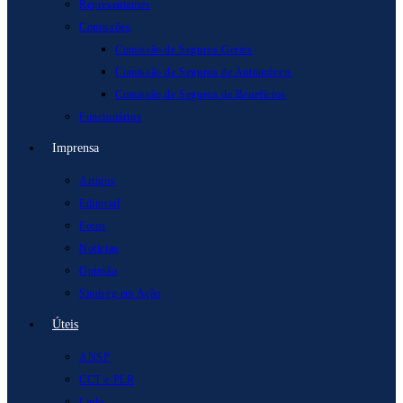
Representantes
Comissões
Comissão de Seguros Gerais
Comissão de Seguros de Automóveis
Comissão de Seguros de Benefícios
Funcionários
Imprensa
Artigos
Editorial
Fotos
Notícias
Opinião
Sindseg em Ação
Úteis
ANSP
CCT e PLR
Links