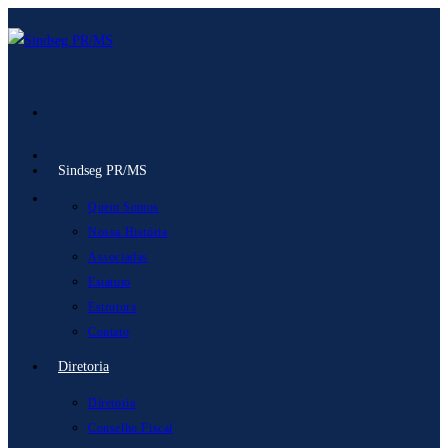
Ir
para
o
conteúdo
Sindseg PR/MS
Quem Somos
Nossa História
Associadas
Estatuto
Estrutura
Contato
Diretoria
Diretoria
Conselho Fiscal