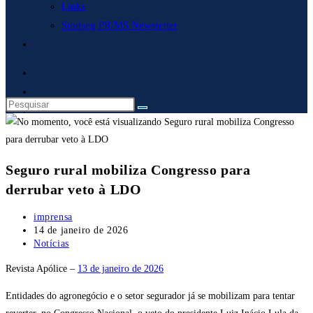
Links
Sindseg PR/MS Newsletter
Alternar
pesquisa
do
site
Seguro rural mobiliza Congresso para
derrubar veto à LDO
Autor
imprensa
do
Post
14 de janeiro de 2026
post:
publicado:
Categoria
Notícias
do
Revista Apólice –
13 de janeiro de 2026
post:
Entidades do agronegócio e o setor segurador já se mobilizam para tentar