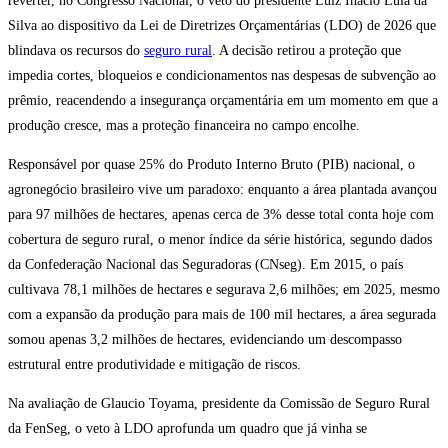
reverter, no Congresso Nacional, o veto do presidente Luiz Inácio Lula da
Silva ao dispositivo da Lei de Diretrizes Orçamentárias (LDO) de 2026 que
blindava os recursos do
seguro rural
. A decisão retirou a proteção que
impedia cortes, bloqueios e condicionamentos nas despesas de subvenção ao
prêmio, reacendendo a insegurança orçamentária em um momento em que a
produção cresce, mas a proteção financeira no campo encolhe.
Responsável por quase 25% do Produto Interno Bruto (PIB) nacional, o
agronegócio brasileiro vive um paradoxo: enquanto a área plantada avançou
para 97 milhões de hectares, apenas cerca de 3% desse total conta hoje com
cobertura de seguro rural, o menor índice da série histórica, segundo dados
da Confederação Nacional das Seguradoras (CNseg). Em 2015, o país
cultivava 78,1 milhões de hectares e segurava 2,6 milhões; em 2025, mesmo
com a expansão da produção para mais de 100 mil hectares, a área segurada
somou apenas 3,2 milhões de hectares, evidenciando um descompasso
estrutural entre produtividade e mitigação de riscos.
Na avaliação de Glaucio Toyama, presidente da Comissão de Seguro Rural
da FenSeg, o veto à LDO aprofunda um quadro que já vinha se