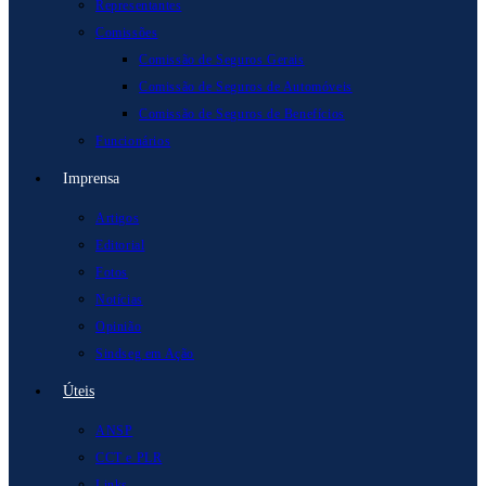
Representantes
Comissões
Comissão de Seguros Gerais
Comissão de Seguros de Automóveis
Comissão de Seguros de Benefícios
Funcionários
Imprensa
Artigos
Editorial
Fotos
Notícias
Opinião
Sindseg em Ação
Úteis
ANSP
CCT e PLR
Links