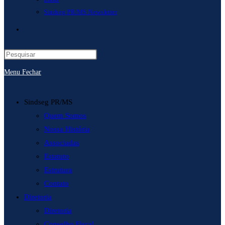
Sindseg PR/MS Newsletter
Alternar
pesquisa
Menu
Fechar
do
site
Sindseg PR/MS
Quem Somos
Nossa História
Associadas
Estatuto
Estrutura
Contato
Diretoria
Diretoria
Conselho Fiscal