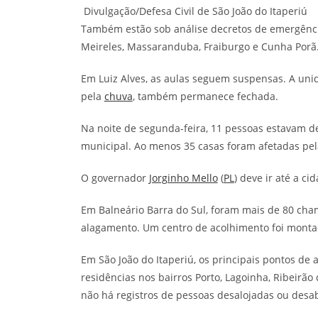
Divulgação/Defesa Civil de São João do Itaperiú
Também estão sob análise decretos de emergência 
Meireles, Massaranduba, Fraiburgo e Cunha Porã
Em Luiz Alves, as aulas seguem suspensas. A uni
pela
chuva
, também permanece fechada.
Na noite de segunda-feira, 11 pessoas estavam de
municipal. Ao menos 35 casas foram afetadas pel
O governador
Jorginho Mello
(
PL
) deve ir até a c
Em Balneário Barra do Sul, foram mais de 80 cha
alagamento. Um centro de acolhimento foi monta
Em São João do Itaperiú, os principais pontos de
residências nos bairros Porto, Lagoinha, Ribeirão
não há registros de pessoas desalojadas ou desa