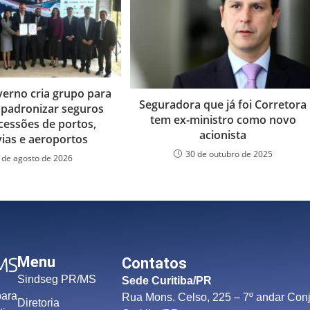
verno cria grupo para
Seguradora que já foi Corretora
e padronizar seguros
tem ex-ministro como novo
essões de portos,
acionista
vias e aeroportos
30 de outubro de 2025
 de agosto de 2026
Menu
Contatos
Sindseg PR/MS
Sede Curitiba/PR
para
Rua Mons. Celso, 225 – 7º andar Conj
Diretoria