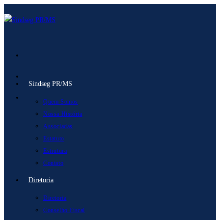
Ir
para
o
conteúdo
Sindseg PR/MS
Quem Somos
Nossa História
Associadas
Estatuto
Estrutura
Contato
Diretoria
Diretoria
Conselho Fiscal