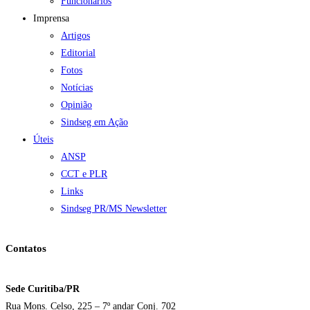
Funcionários
Imprensa
Artigos
Editorial
Fotos
Notícias
Opinião
Sindseg em Ação
Úteis
ANSP
CCT e PLR
Links
Sindseg PR/MS Newsletter
Contatos
Sede Curitiba/PR
Rua Mons. Celso, 225 – 7º andar Conj. 702