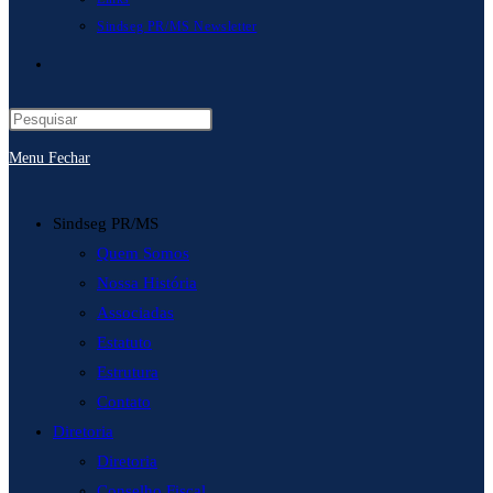
Sindseg PR/MS Newsletter
Alternar
pesquisa
Menu
Fechar
do
site
Sindseg PR/MS
Quem Somos
Nossa História
Associadas
Estatuto
Estrutura
Contato
Diretoria
Diretoria
Conselho Fiscal