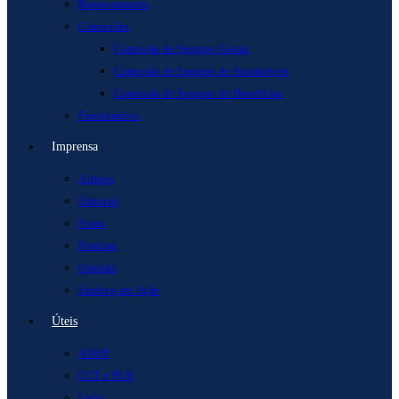
Representantes
Comissões
Comissão de Seguros Gerais
Comissão de Seguros de Automóveis
Comissão de Seguros de Benefícios
Funcionários
Imprensa
Artigos
Editorial
Fotos
Notícias
Opinião
Sindseg em Ação
Úteis
ANSP
CCT e PLR
Links