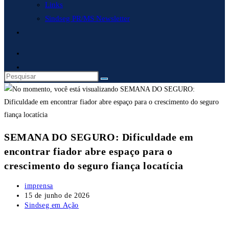
Links
Sindseg PR/MS Newsletter
Alternar
pesquisa
do
site
SEMANA DO SEGURO: Dificuldade em
encontrar fiador abre espaço para o
crescimento do seguro fiança locatícia
Autor
imprensa
do
Post
15 de junho de 2026
post:
publicado:
Categoria
Sindseg em Ação
do
post: