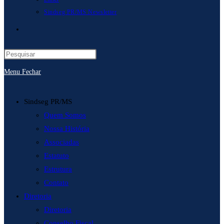
Sindseg PR/MS Newsletter
Alternar
pesquisa
Menu
Fechar
do
site
Sindseg PR/MS
Quem Somos
Nossa História
Associadas
Estatuto
Estrutura
Contato
Diretoria
Diretoria
Conselho Fiscal