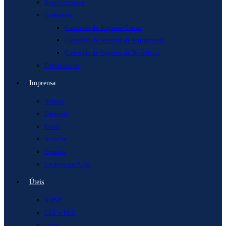
Representantes
Comissões
Comissão de Seguros Gerais
Comissão de Seguros de Automóveis
Comissão de Seguros de Benefícios
Funcionários
Imprensa
Artigos
Editorial
Fotos
Notícias
Opinião
Sindseg em Ação
Úteis
ANSP
CCT e PLR
Links