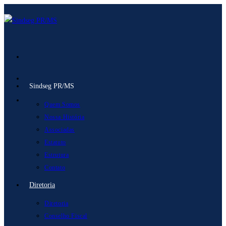
Ir
para
o
conteúdo
Sindseg PR/MS
Quem Somos
Nossa História
Associadas
Estatuto
Estrutura
Contato
Diretoria
Diretoria
Conselho Fiscal