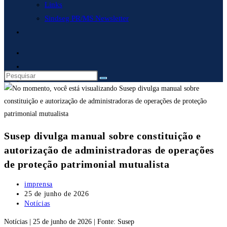
Links
Sindseg PR/MS Newsletter
Alternar
pesquisa
do
site
Susep divulga manual sobre constituição e
autorização de administradoras de operações
de proteção patrimonial mutualista
Autor
imprensa
do
Post
25 de junho de 2026
post:
publicado:
Categoria
Notícias
do
Notícias | 25 de junho de 2026 | Fonte: Susep
post: