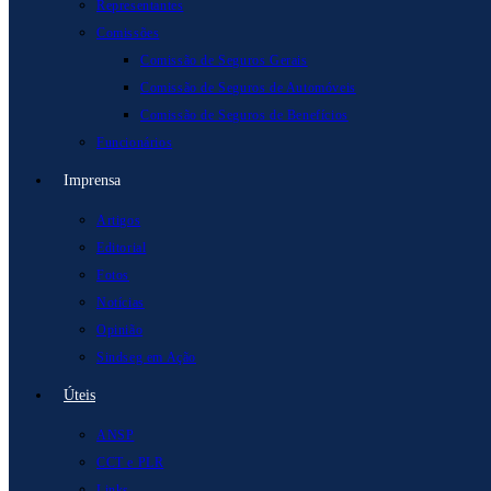
Representantes
Comissões
Comissão de Seguros Gerais
Comissão de Seguros de Automóveis
Comissão de Seguros de Benefícios
Funcionários
Imprensa
Artigos
Editorial
Fotos
Notícias
Opinião
Sindseg em Ação
Úteis
ANSP
CCT e PLR
Links