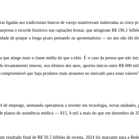
s ligadas aos tradicionais bancos de varejo mantiveram inalteradas as cinco pr
surpresa o recorde histórico nas captações brutas, que atingiram R$ 196,1 bi
idade de poupar a longo prazo pensando na aposentadoria — no ano não tão dis
e atinge mais a classe média do que a elite. É o caso da pessoa que não inic
do levantamento interno, nos últimos dez anos, aportes únicos entre R$ 600 
 compreensível que haja produtos mais atraentes no mercado para esses valores”
l de emprego, animando operadoras a investir em tecnologia, novas unidades,
e planos de assistência médica — 815, 4 mil a mais do que em dezembro de 20
m resultado final de R$ 50,5 bilhões de receita, 2024 foi marcante para a Re