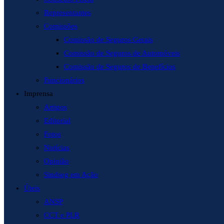
Representantes
Comissões
Comissão de Seguros Gerais
Comissão de Seguros de Automóveis
Comissão de Seguros de Benefícios
Funcionários
Imprensa
Artigos
Editorial
Fotos
Notícias
Opinião
Sindseg em Ação
Úteis
ANSP
CCT e PLR