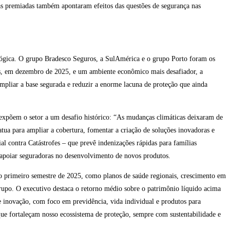
ias premiadas também apontaram efeitos das questões de segurança nas
ológica. O grupo Bradesco Seguros, a SulAmérica e o grupo Porto foram os
os, em dezembro de 2025, e um ambiente econômico mais desafiador, a
 ampliar a base segurada e reduzir a enorme lacuna de proteção que ainda
 expõem o setor a um desafio histórico: “As mudanças climáticas deixaram de
 atua para ampliar a cobertura, fomentar a criação de soluções inovadoras e
cial contra Catástrofes – que prevê indenizações rápidas para famílias
ra apoiar seguradoras no desenvolvimento de novos produtos.
o primeiro semestre de 2025, como planos de saúde regionais, crescimento em
rupo. O executivo destaca o retorno médio sobre o patrimônio líquido acima
 e inovação, com foco em previdência, vida individual e produtos para
que fortaleçam nosso ecossistema de proteção, sempre com sustentabilidade e