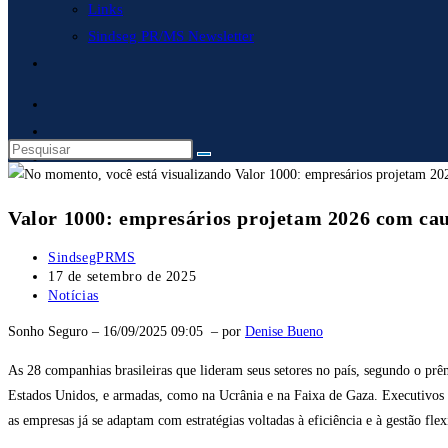
Links
Sindseg PR/MS Newsletter
Alternar
pesquisa
do
site
Valor 1000: empresários projetam 2026 com caut
Autor
SindsegPRMS
do
Post
17 de setembro de 2025
post:
publicado:
Categoria
Notícias
do
Sonho Seguro – 16/09/2025 09:05 –
por
Denise Bueno
post:
As 28 companhias brasileiras que lideram seus setores no país, segundo o pr
Estados Unidos, e armadas, como na Ucrânia e na Faixa de Gaza. Executivos p
as empresas já se adaptam com estratégias voltadas à eficiência e à gestão fle