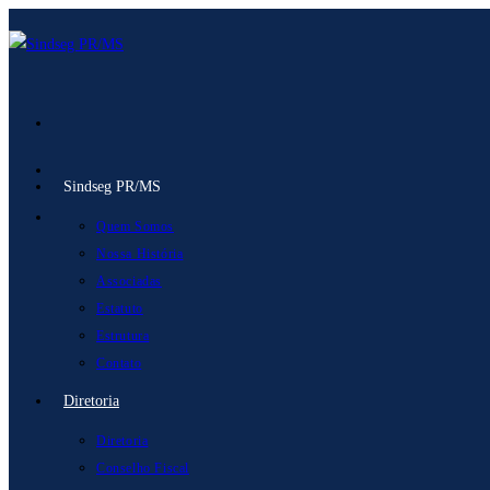
Ir
para
o
conteúdo
Sindseg PR/MS
Quem Somos
Nossa História
Associadas
Estatuto
Estrutura
Contato
Diretoria
Diretoria
Conselho Fiscal