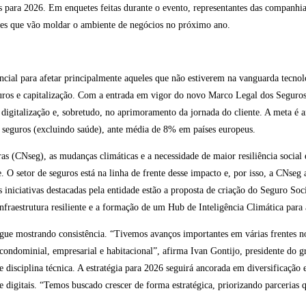
es para 2026. Em enquetes feitas durante o evento, representantes das companh
ores que vão moldar o ambiente de negócios no próximo ano.
encial para afetar principalmente aqueles que não estiverem na vanguarda tecn
guros e capitalização. Com a entrada em vigor do novo Marco Legal dos Segur
a, digitalização e, sobretudo, no aprimoramento da jornada do cliente. A meta é
r seguros (excluindo saúde), ante média de 8% em países europeus.
 (CNseg), as mudanças climáticas e a necessidade de maior resiliência social
e. O setor de seguros está na linha de frente desse impacto e, por isso, a CNseg
as iniciativas destacadas pela entidade estão a proposta de criação do Seguro So
 infraestrutura resiliente e a formação de um Hub de Inteligência Climática pa
gue mostrando consistência. “Tivemos avanços importantes em várias frentes n
ondominial, empresarial e habitacional”, afirma Ivan Gontijo, presidente do g
 disciplina técnica. A estratégia para 2026 seguirá ancorada em diversificação
 digitais. “Temos buscado crescer de forma estratégica, priorizando parcerias 