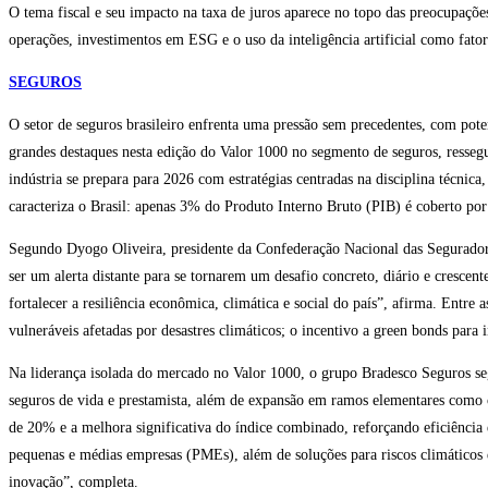
O tema fiscal e seu impacto na taxa de juros aparece no topo das preocupaçõ
operações, investimentos em ESG e o uso da inteligência artificial como fat
SEGUROS
O setor de seguros brasileiro enfrenta uma pressão sem precedentes, com pot
grandes destaques nesta edição do Valor 1000 no segmento de seguros, resse
indústria se prepara para 2026 com estratégias centradas na disciplina técnic
caracteriza o Brasil: apenas 3% do Produto Interno Bruto (PIB) é coberto po
Segundo Dyogo Oliveira, presidente da Confederação Nacional das Seguradoras
ser um alerta distante para se tornarem um desafio concreto, diário e crescent
fortalecer a resiliência econômica, climática e social do país”, afirma. Entre 
vulneráveis afetadas por desastres climáticos; o incentivo a green bonds para
Na liderança isolada do mercado no Valor 1000, o grupo Bradesco Seguros se
seguros de vida e prestamista, além de expansão em ramos elementares como c
de 20% e a melhora significativa do índice combinado, reforçando eficiência e
pequenas e médias empresas (PMEs), além de soluções para riscos climáticos e
inovação”, completa.