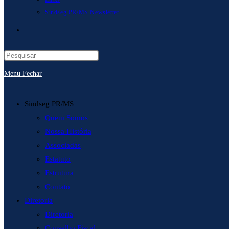
Sindseg PR/MS Newsletter
Alternar
pesquisa
Menu
Fechar
do
site
Sindseg PR/MS
Quem Somos
Nossa História
Associadas
Estatuto
Estrutura
Contato
Diretoria
Diretoria
Conselho Fiscal