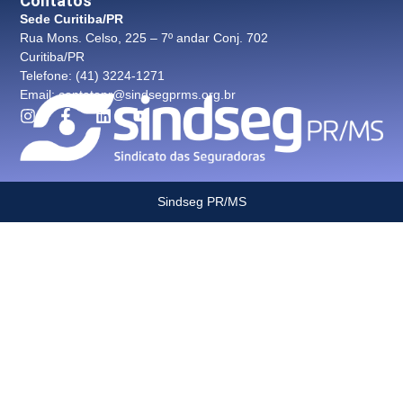
Contatos
Sede Curitiba/PR
Rua Mons. Celso, 225 – 7º andar Conj. 702
Curitiba/PR
Telefone: (41) 3224-1271
Email: contatopr@sindsegprms.org.br
Sindseg PR/MS