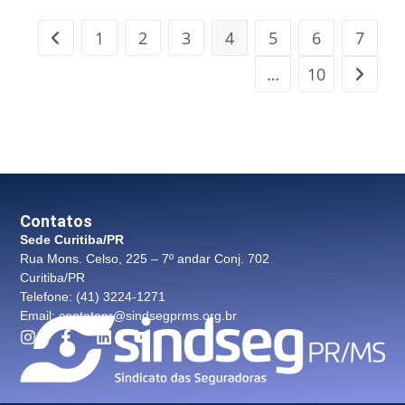
1
2
3
4
5
6
7
…
10
Contatos
Sede Curitiba/PR
Rua Mons. Celso, 225 – 7º andar Conj. 702
Curitiba/PR
Telefone: (41) 3224-1271
Email: contatopr@sindsegprms.org.br